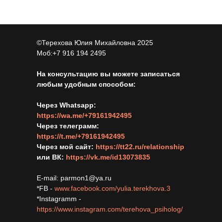
©Терехова Юлия Михайловна 2025
Моб:+7 916 194 2495
На консультацию вы можете записаться
любым удобным способом:
Через Whatsapp:
https://wa.me/+79161942495
Через телеграмм:
https://t.me/+79161942495
Через мой сайт:
https://tt22.ru/relationship
или ВК:
https://vk.me/id13073835
E-mail: parmon1@ya.ru
*FB -
www.facebook.com/yulia.terekhova.3
*Instagramm -
https://www.instagram.com/terehova_psiholog/